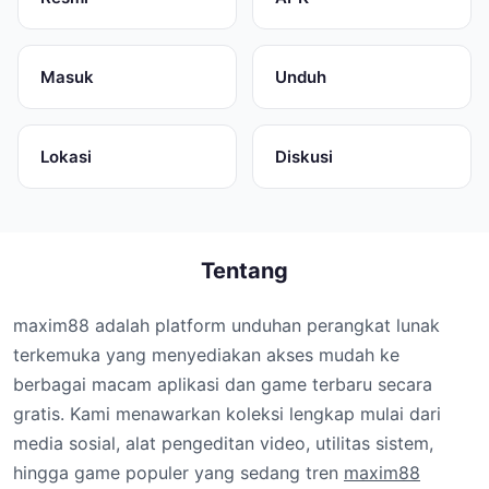
Masuk
Unduh
Lokasi
Diskusi
Tentang
maxim88 adalah platform unduhan perangkat lunak
terkemuka yang menyediakan akses mudah ke
berbagai macam aplikasi dan game terbaru secara
gratis. Kami menawarkan koleksi lengkap mulai dari
media sosial, alat pengeditan video, utilitas sistem,
hingga game populer yang sedang tren
maxim88