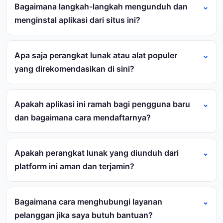
Bagaimana langkah-langkah mengunduh dan
menginstal aplikasi dari situs ini?
Apa saja perangkat lunak atau alat populer
yang direkomendasikan di sini?
Apakah aplikasi ini ramah bagi pengguna baru
dan bagaimana cara mendaftarnya?
Apakah perangkat lunak yang diunduh dari
platform ini aman dan terjamin?
Bagaimana cara menghubungi layanan
pelanggan jika saya butuh bantuan?