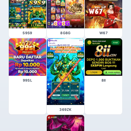
S9S9
8G8G
W67
99SL
8II
369ZK