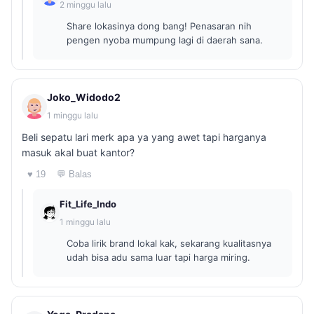
2 minggu lalu
Share lokasinya dong bang! Penasaran nih
pengen nyoba mumpung lagi di daerah sana.
Joko_Widodo2
1 minggu lalu
Beli sepatu lari merk apa ya yang awet tapi harganya
masuk akal buat kantor?
♥ 19
💬 Balas
Fit_Life_Indo
1 minggu lalu
Coba lirik brand lokal kak, sekarang kualitasnya
udah bisa adu sama luar tapi harga miring.