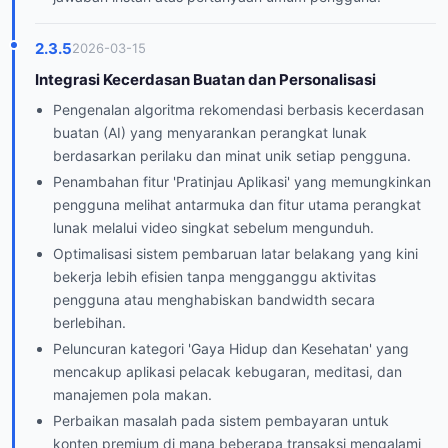
2.3.5
2026-03-15
Integrasi Kecerdasan Buatan dan Personalisasi
Pengenalan algoritma rekomendasi berbasis kecerdasan
buatan (AI) yang menyarankan perangkat lunak
berdasarkan perilaku dan minat unik setiap pengguna.
Penambahan fitur 'Pratinjau Aplikasi' yang memungkinkan
pengguna melihat antarmuka dan fitur utama perangkat
lunak melalui video singkat sebelum mengunduh.
Optimalisasi sistem pembaruan latar belakang yang kini
bekerja lebih efisien tanpa mengganggu aktivitas
pengguna atau menghabiskan bandwidth secara
berlebihan.
Peluncuran kategori 'Gaya Hidup dan Kesehatan' yang
mencakup aplikasi pelacak kebugaran, meditasi, dan
manajemen pola makan.
Perbaikan masalah pada sistem pembayaran untuk
konten premium di mana beberapa transaksi mengalami