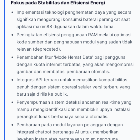
Fokus pada Stabilitas dan Efisiensi Energi
Implementasi teknologi penghematan daya yang secara
signifikan mengurangi konsumsi baterai perangkat saat
aplikasi maxim88 digunakan dalam waktu lama.
Peningkatan efisiensi penggunaan RAM melalui optimasi
kode sumber dan penghapusan modul yang sudah tidak
relevan (deprecated).
Penambahan fitur 'Mode Hemat Data' bagi pengguna
dengan kuota internet terbatas, yang akan mengompresi
gambar dan membatasi pembaruan otomatis.
Integrasi API terbaru untuk memastikan kompatibilitas
penuh dengan sistem operasi seluler versi terbaru yang
baru saja dirilis ke publik.
Penyempurnaan sistem deteksi ancaman real-time yang
mampu mengidentifikasi dan memblokir upaya instalasi
perangkat lunak berbahaya secara otomatis.
Pembaruan pada modul layanan pelanggan dengan
integrasi chatbot bertenaga AI untuk memberikan
jawaban instan atas pertanyaan umum pengguna.