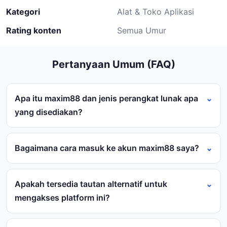
Kategori
Alat & Toko Aplikasi
Rating konten
Semua Umur
Pertanyaan Umum (FAQ)
Apa itu maxim88 dan jenis perangkat lunak apa
yang disediakan?
Bagaimana cara masuk ke akun maxim88 saya?
Apakah tersedia tautan alternatif untuk
mengakses platform ini?