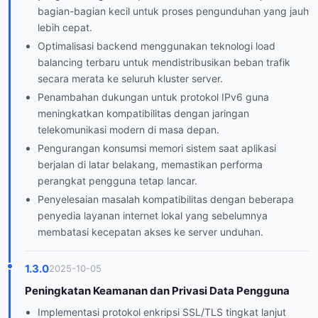
bagian-bagian kecil untuk proses pengunduhan yang jauh
lebih cepat.
Optimalisasi backend menggunakan teknologi load
balancing terbaru untuk mendistribusikan beban trafik
secara merata ke seluruh kluster server.
Penambahan dukungan untuk protokol IPv6 guna
meningkatkan kompatibilitas dengan jaringan
telekomunikasi modern di masa depan.
Pengurangan konsumsi memori sistem saat aplikasi
berjalan di latar belakang, memastikan performa
perangkat pengguna tetap lancar.
Penyelesaian masalah kompatibilitas dengan beberapa
penyedia layanan internet lokal yang sebelumnya
membatasi kecepatan akses ke server unduhan.
1.3.0
2025-10-05
Peningkatan Keamanan dan Privasi Data Pengguna
Implementasi protokol enkripsi SSL/TLS tingkat lanjut