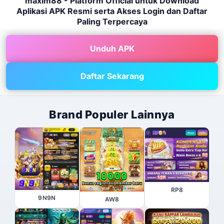
maxim88 - Platform Official untuk Download
Aplikasi APK Resmi serta Akses Login dan Daftar
Paling Terpercaya
Unduh APK
Daftar Sekarang
Brand Populer Lainnya
RP8
9N9N
AW8